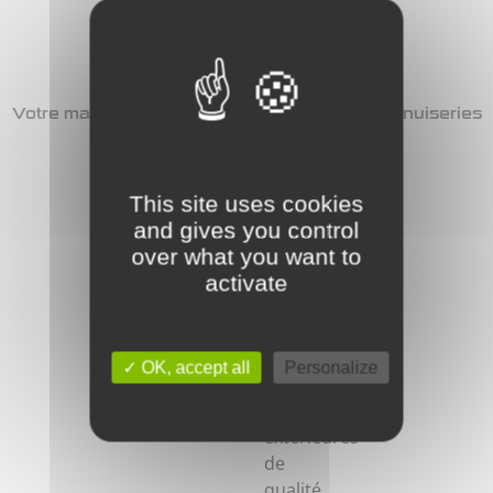
Votre maison est-elle bien isolée avec vos menuiseries
extérieures actuelles ?
Vous
pouvez
This site uses cookies
faire
and gives you control
des
over what you want to
économies
activate
de
chauffage
avec
OK, accept all
Personalize
des
fermetures
extérieures
de
qualité.