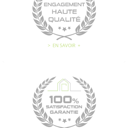
De l’écoute de votre besoin, à la finition
Délai respect
Travail soigné
Conseils d’entretiens
> EN SAVOIR +
> Mes réalisations
100'/, SATISFACTION GARANTIE :
Prestation globale
Conseils personnalisés
Accompagnement
Conforme à vos attentes