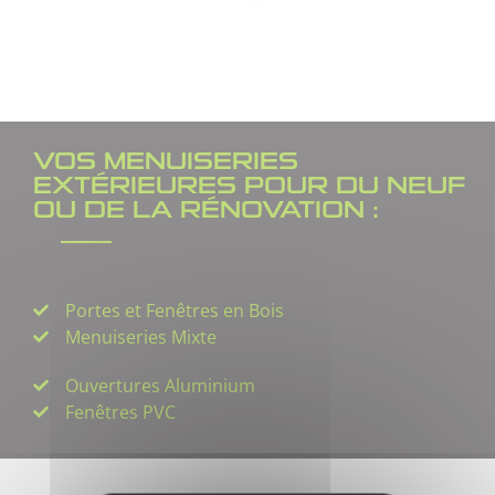
VOS MENUISERIES
EXTÉRIEURES POUR DU NEUF
OU DE LA RÉNOVATION :
Portes et Fenêtres en Bois
Menuiseries Mixte
Ouvertures Aluminium
Fenêtres PVC