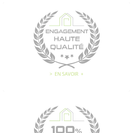
ENGAGEMENT HAUTE QUALITÉ :
De l’écoute de votre besoin, à la finition
Délai respect
Travail soigné
Conseils d’entretiens
> EN SAVOIR +
> Mes réalisations
100'/, SATISFACTION GARANTIE :
Prestation globale