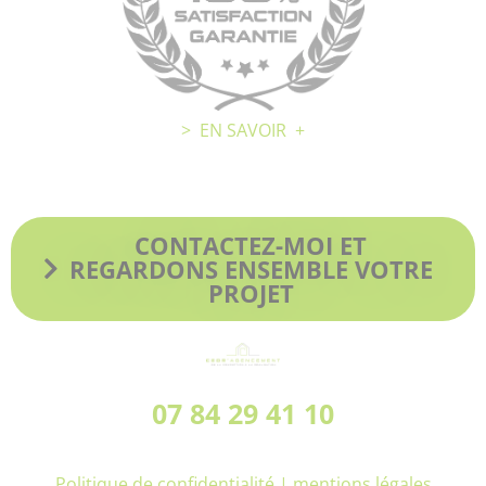
Conseils personnalisés
Accompagnement
Conforme à vos attentes
> EN SAVOIR +
> Mes réalisations
CONTACTEZ-MOI ET
REGARDONS ENSEMBLE VOTRE
PROJET
07 84 29 41 10
Politique de confidentialité
| mentions légales