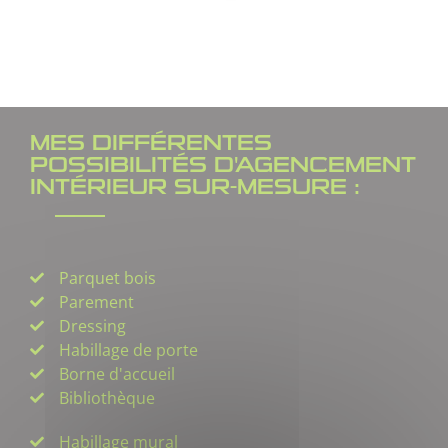
MES DIFFÉRENTES
POSSIBILITÉS D'AGENCEMENT
INTÉRIEUR SUR-MESURE :
Parquet bois
Parement
Dressing
Habillage de porte
Borne d'accueil
Bibliothèque
Habillage mural