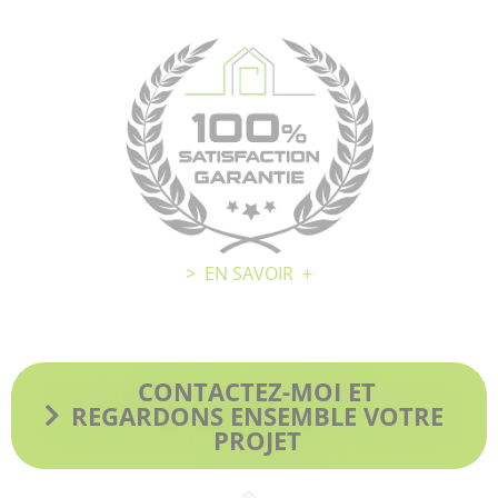
100'/, SATISFACTION GARANTIE :
Prestation globale
Conseils personnalisés
Accompagnement
Conforme à vos attentes
> EN SAVOIR +
> Mes réalisations
CONTACTEZ-MOI ET
REGARDONS ENSEMBLE VOTRE
PROJET