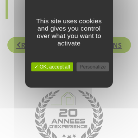
This site uses cookies
and gives you control
over what you want to
activate
REVENIR À MES RÉALISATIONS
OK, accept all
Personalize
20 ANNÉES D'EXPÉRIENCE :
Spécialiste en menuiserie-ébénisterie avec
20ans d’expériences auprès des particuliers et
des professionnels, en neuf et en rénovation.